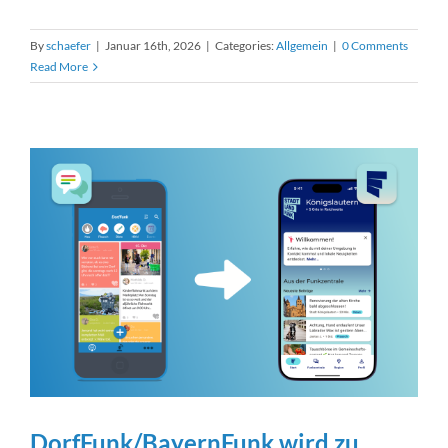
By
schaefer
|
Januar 16th, 2026
|
Categories:
Allgemein
|
0 Comments
Read More
DorfFunk/BayernFunk wird zu