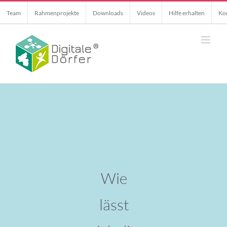
Skip
Team
Rahmenprojekte
Downloads
Videos
Hilfe erhalten
Ko
to
content
Wie
lässt