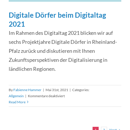
Digitale Dörfer beim Digitaltag
2021
Im Rahmen des Digitaltag 2021 blicken wir auf
sechs Projektjahre Digitale Dörfer in Rheinland-
Pfalz zurück und diskutieren mit Ihnen
Zukunftsperspektiven der Digitalisierung in
ländlichen Regionen.
By
Fabienne Hammer
|
Mai 31st, 2021
|
Categories:
für
Allgemein
|
Kommentare deaktiviert
Digitale
Read More
Dörfer
beim
Digitaltag
2021
Next
1
2