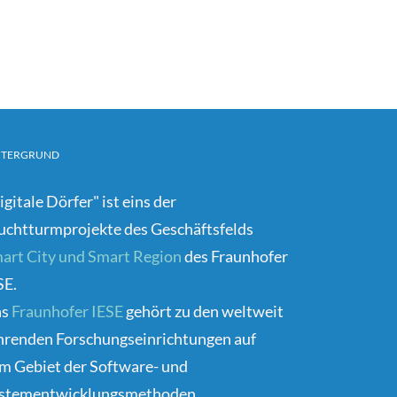
NTERGRUND
igitale Dörfer" ist eins der
uchtturmprojekte des Geschäftsfelds
art City und Smart Region
des Fraunhofer
SE.
as
Fraunhofer IESE
gehört zu den weltweit
hrenden Forschungseinrichtungen auf
m Gebiet der Software- und
stementwicklungsmethoden.