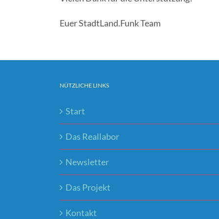
Euer StadtLand.Funk Team
NÜTZLICHE LINKS
Start
Das Reallabor
Newsletter
Das Projekt
Kontakt