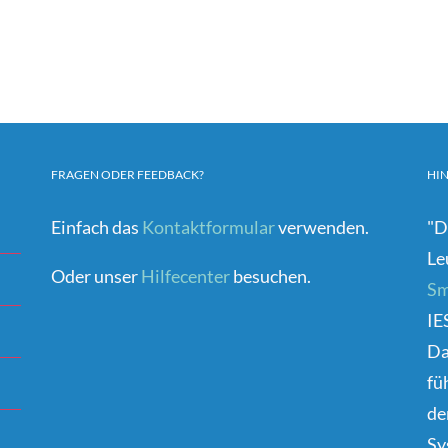
FRAGEN ODER FEEDBACK?
HI
Einfach das
Kontaktformular
verwenden.
"D
Le
Oder unser
Hilfecenter
besuchen.
Sm
IE
D
fü
de
Sy