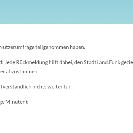
rer Nutzerumfrage teilgenommen haben.
d: Jede Rückmeldung hilft dabei, den StadtLand.Funk gezi
zer abzustimmen.
verständlich nichts weiter tun.
ige Minuten):