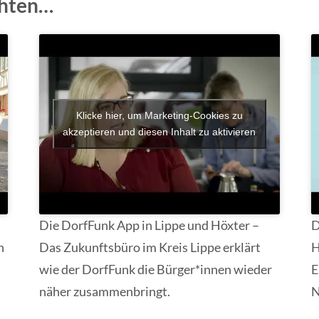
chten…
Klicke hier, um Marketing-Cookies zu
akzeptieren und diesen Inhalt zu aktivieren
Die DorfFunk App in Lippe und Höxter –
D
n
Das Zukunftsbüro im Kreis Lippe erklärt
H
wie der DorfFunk die Bürger*innen wieder
E
näher zusammenbringt.
N