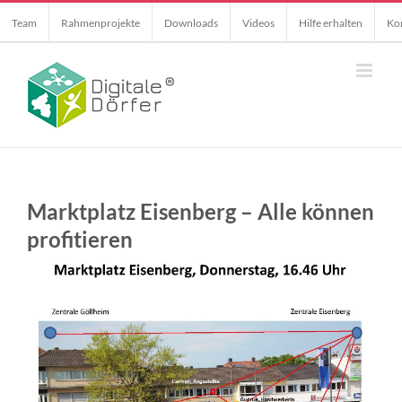
Skip
Team
Rahmenprojekte
Downloads
Videos
Hilfe erhalten
Ko
to
content
Marktplatz Eisenberg – Alle können
profitieren