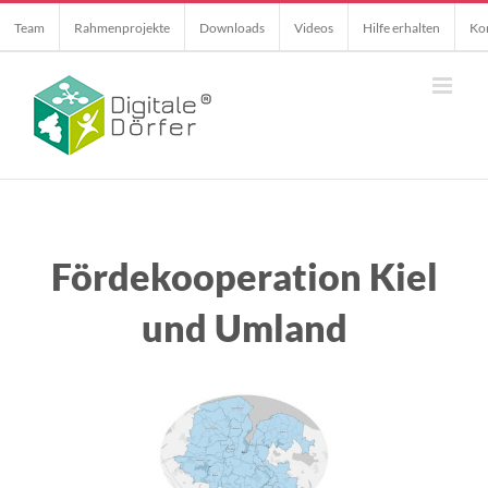
Skip
Team
Rahmenprojekte
Downloads
Videos
Hilfe erhalten
Ko
to
content
Fördekooperation Kiel
und Umland