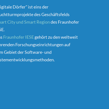
igitale Dörfer" ist eins der
uchtturmprojekte des Geschäftsfelds
art City und Smart Region
des Fraunhofer
SE.
as
Fraunhofer IESE
gehört zu den weltweit
hrenden Forschungseinrichtungen auf
m Gebiet der Software- und
stementwicklungsmethoden.