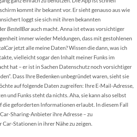
ang ganz einfach zu benutzen. Die App ist schnell
ldschirm kommt ihr bekannt vor. Er sieht genauso aus wie
unsichert loggt sie sich mit ihren bekannten
der
BestellBar
auch macht. Anna ist etwas vorsichtiger
angenheit immer wieder Meldungen, dass mit gestohlenen
calCar
jetzt alle meine Daten? Wissen die dann, was ich
akte, vielleicht sogar den Inhalt meiner Funks im
ht hat – er ist in Sachen Datenschutz noch vorsichtiger
elden“. Dass Ihre Bedenken unbegründet waren, sieht sie
chte auf folgende Daten zugreifen: Ihre E-Mail-Adresse,
en und Funks steht da nichts. Aha, sie kann also selbst
f die geforderten Informationen erlaubt. In diesem Fall
n Car-Sharing-Anbieter ihre Adresse – zu
Car-Stationen in ihrer Nähe zu zeigen.