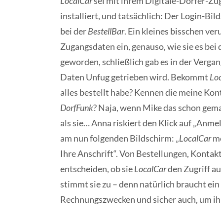
LocalCar
sei mit ihrem Digitale-Dörfer-Zug
installiert, und tatsächlich: Der Login-Bi
bei der
BestellBar
. Ein kleines bisschen ver
Zugangsdaten ein, genauso, wie sie es bei 
geworden, schließlich gab es in der Verg
Daten Unfug getrieben wird. Bekommt
Lo
alles bestellt habe? Kennen die meine Kont
DorfFunk
? Naja, wenn Mike das schon gemac
als sie… Anna riskiert den Klick auf „Anm
am nun folgenden Bildschirm: „
LocalCar
mö
Ihre Anschrift“. Von Bestellungen, Kontakt
entscheiden, ob sie
LocalCar
den Zugriff au
stimmt sie zu – denn natürlich braucht ei
Rechnungszwecken und sicher auch, um ihr 