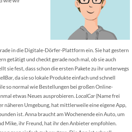
d wie wir
rade in die Digitale-Dörfer-Plattform ein. Sie hat gestern
rn getätigt und checkt gerade noch mal, ob sie auch
llt sie fest, dass schon die ersten Pakete zu ihr unterwegs
ellBar
, da sie so lokale Produkte einfach und schnell
ile so normal wie Bestellungen bei großen Online-
einmal etwas Neues ausprobieren.
LocalCar
(Name frei
er näheren Umgebung, hat mittlerweile eine eigene App,
ebunden ist. Anna braucht am Wochenende ein Auto, um
d Mike, ihr Freund, hat ihr den Anbieter empfohlen.